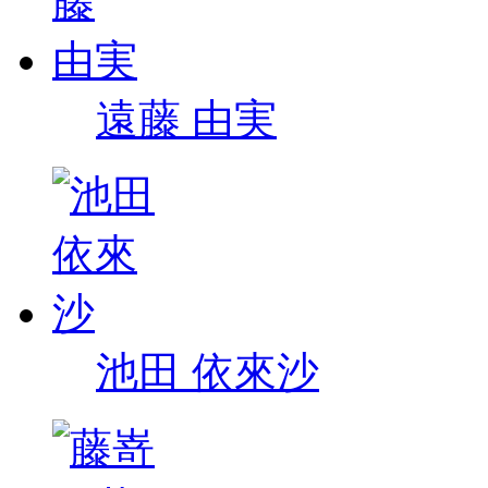
遠藤 由実
池田 依來沙