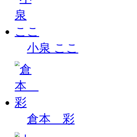
小泉 ここ
倉本 彩