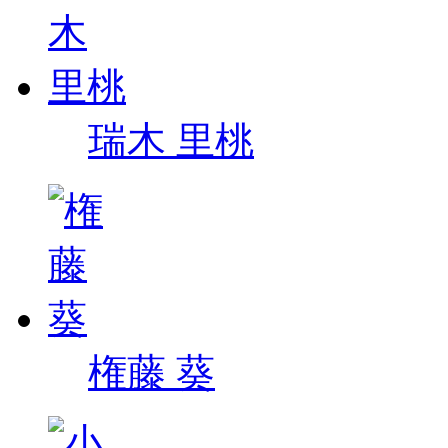
瑞木 里桃
権藤 葵