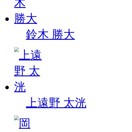
鈴木 勝大
上遠野 太洸