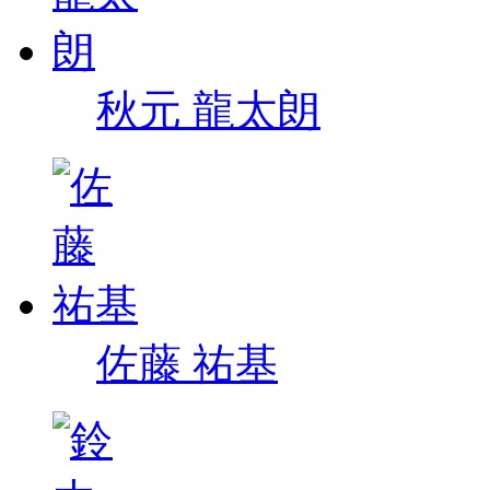
秋元 龍太朗
佐藤 祐基