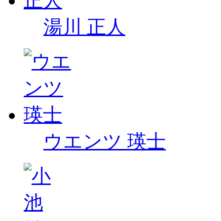
湯川 正人
ウエンツ 瑛士