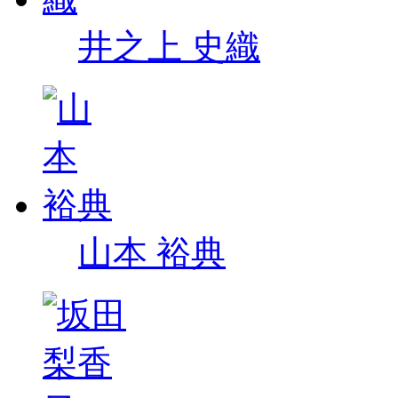
井之上 史織
山本 裕典