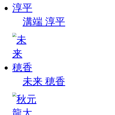
溝端 淳平
未来 穂香