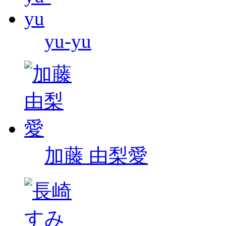
yu-yu
加藤 由梨愛