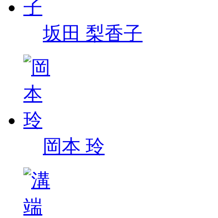
坂田 梨香子
岡本 玲