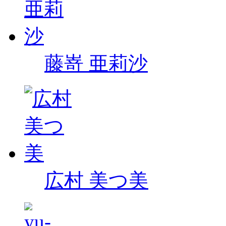
藤嵜 亜莉沙
広村 美つ美