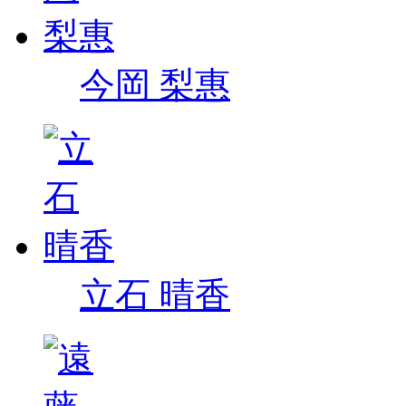
今岡 梨惠
立石 晴香