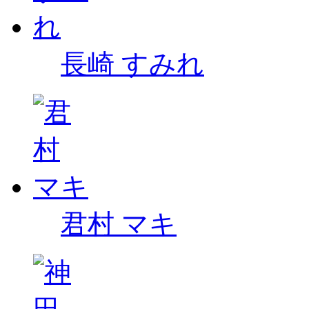
長崎 すみれ
君村 マキ